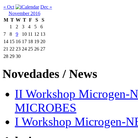
« Oct
Dec »
November 2016
M
T
W
T
F
S
S
1
2
3
4
5
6
7
8
9
10
11
12
13
14
15
16
17
18
19
20
21
22
23
24
25
26
27
28
29
30
Novedades / News
II Workshop Microge
MICROBES
I Workshop Microgen-N